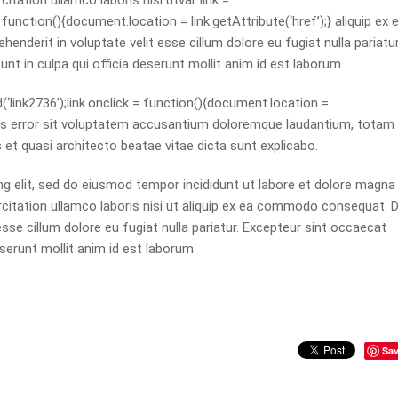
citation ullamco laboris nisi
ut
var link =
function(){document.location = link.getAttribute(‘href’);} aliquip ex 
nderit in voluptate velit esse cillum dolore eu fugiat nulla pariatur
nt in culpa qui officia deserunt mollit anim id est laborum.
‘link2736’);link.onclick = function(){document.location =
natus error sit voluptatem accusantium doloremque laudantium, totam
s et quasi architecto beatae vitae dicta sunt explicabo.
g elit, sed do eiusmod tempor incididunt ut labore et dolore magna
rcitation ullamco laboris nisi ut aliquip ex ea commodo consequat. 
 esse cillum dolore eu fugiat nulla pariatur. Excepteur sint occaecat
eserunt mollit anim id est laborum.
Sa