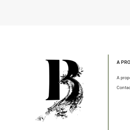
A PR
A prop
Conta