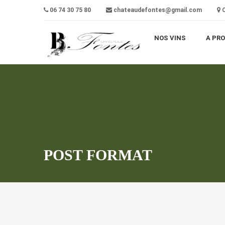
06 74 30 75 80
chateaudefontes@gmail.com
C
NOS VINS
A PR
POST FORMAT