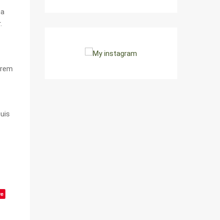
ea
.
 rem
Duis
ve