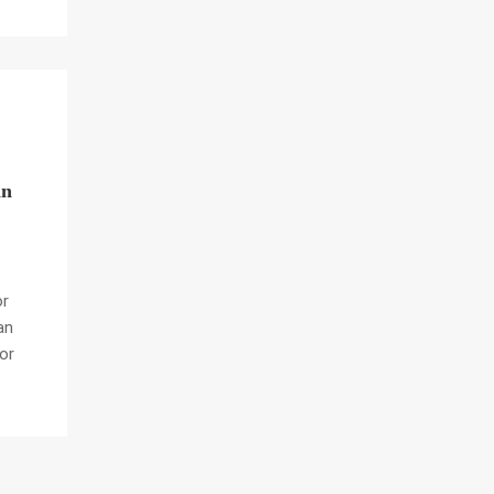
in
or
an
or