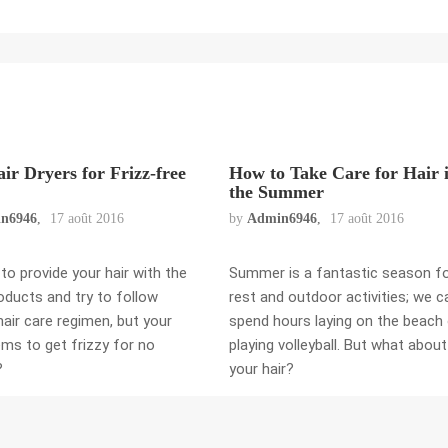
ir Dryers for Frizz-free
How to Take Care for Hair 
the Summer
n6946
17 août 2016
by
Admin6946
17 août 2016
 to provide your hair with the
Summer is a fantastic season f
oducts and try to follow
rest and outdoor activities; we c
hair care regimen, but your
spend hours laying on the beach 
ems to get frizzy for no
playing volleyball. But what about
?
your hair?