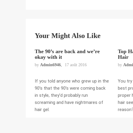
Your Might Also Like
The 90’s are back and we’re
Top Ha
okay with it
Hair
by
Admin6946
17 août 2016
by
Admi
If you told anyone who grew up in the
You try
90’s that the 90’s were coming back
best pr
in style, they’d probably run
proper 
screaming and have nightmares of
hair se
hair gel.
reason