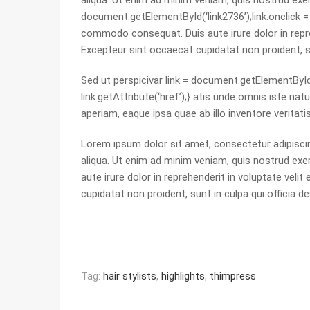
aliqua. Ut enim ad minim veniam, quis nostrud exer
document.getElementById(‘link2736’);link.onclick = 
commodo consequat. Duis aute irure dolor in reprehe
Excepteur sint occaecat cupidatat non proident, su
Sed ut persp
ici
var link = document.getElementById(
link.getAttribute(‘href’);} atis unde omnis iste 
aperiam, eaque ipsa quae ab illo inventore veritati
Lorem ipsum dolor sit amet, consectetur adipiscin
aliqua. Ut enim ad minim veniam, quis nostrud exe
aute irure dolor in reprehenderit in voluptate velit
cupidatat non proident, sunt in culpa qui officia d
Tag:
hair stylists
,
highlights
,
thimpress