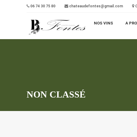
06 74 30 75 80
chateaudefontes@gmail.com
C
NOS VINS
A PR
NON CLASSÉ