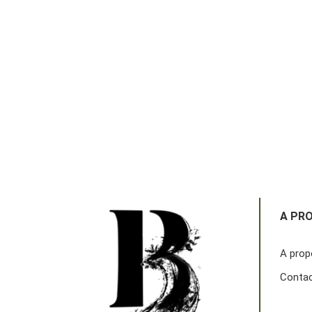
A PR
A prop
Conta