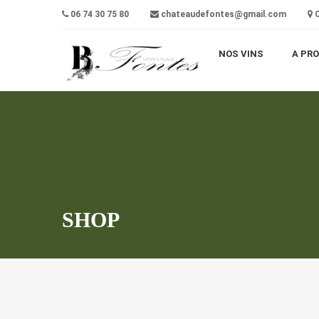
06 74 30 75 80
chateaudefontes@gmail.com
C
NOS VINS
A PR
SHOP