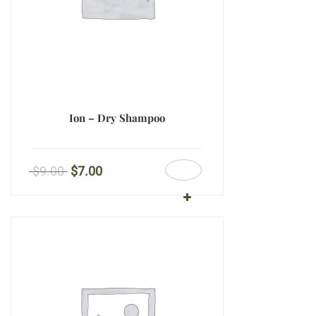
Ion – Dry Shampoo
$
9.00
$
7.00