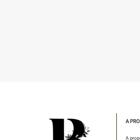
A PR
A prop