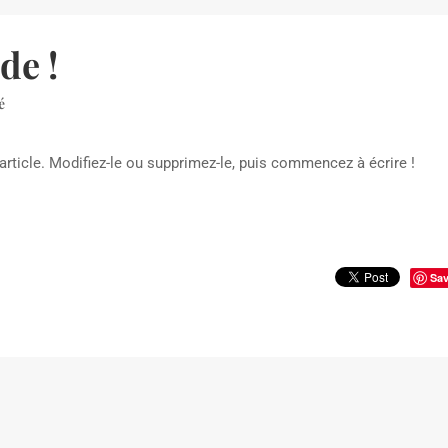
de !
é
rticle. Modifiez-le ou supprimez-le, puis commencez à écrire !
Sa