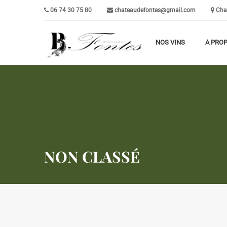
06 74 30 75 80
chateaudefontes@gmail.com
Chat
NOS VINS
A PRO
NON CLASSÉ